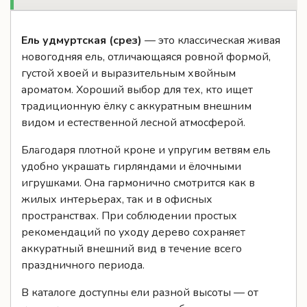
Ель удмуртская (срез)
— это классическая живая
новогодняя ель, отличающаяся ровной формой,
густой хвоей и выразительным хвойным
ароматом. Хороший выбор для тех, кто ищет
традиционную ёлку с аккуратным внешним
видом и естественной лесной атмосферой.
Благодаря плотной кроне и упругим ветвям ель
удобно украшать гирляндами и ёлочными
игрушками. Она гармонично смотрится как в
жилых интерьерах, так и в офисных
пространствах. При соблюдении простых
рекомендаций по уходу дерево сохраняет
аккуратный внешний вид в течение всего
праздничного периода.
В каталоге доступны ели разной высоты — от
компактных вариантов для небольших
помещений до более высоких деревьев. Мы
осуществляем доставку по Москве и Московской