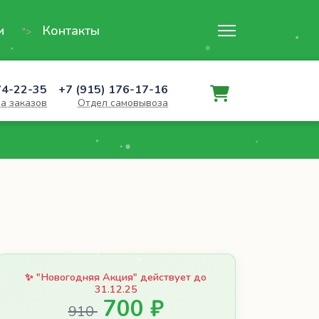
и
Контакты
">
74-22-35
+7 (915) 176-17-16
а заказов
Отдел самовывоза
✨ "Новогодняя Акция" действует до
31.12.25
700 ₽
910