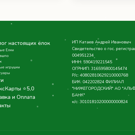
ИП Катаев Андрей Иванович
лог настоящих ёлок
Свидетельство о гос. регистра
ые Елки
004951234
кашпо
к
ИНН: 590419221545
ые игрушки
ОГРНИП: 316595800145474
суары
Р/с: 40802810629210000768
ги
БИК: 042202824 ФИЛИАЛ
ксКарты ⭐5,0
"НИЖЕГОРОДСКИЙ" АО "АЛЬ
БАНК"
авка и Оплата
к/с: 30101810200000000824
акты