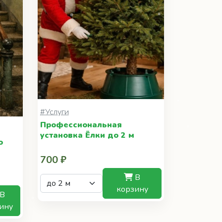
#Услуги
Профессиональная
установка Ёлки до 2 м
о
700 ₽
В
корзину
В
ину