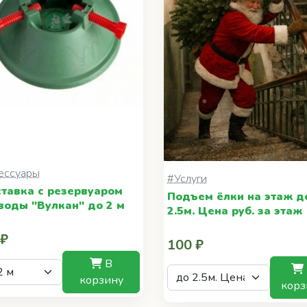
ессуары
#Услуги
тавка с резервуаром
Подъем ёлки на этаж д
воды "Вулкан" до 2 м
2.5м. Цена руб. за этаж
 ₽
100 ₽
В
корзину
корз