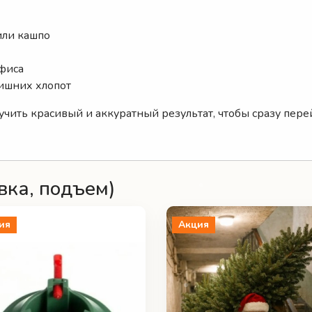
или кашпо
офиса
ишних хлопот
лучить красивый и аккуратный результат, чтобы сразу пе
вка, подъем)
ия
Акция