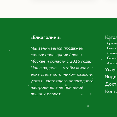
«Ёлкаголики»
Ката
Срезн
Мы занимаемся продажей
Ёлки 
Лапни
живых новогодних ёлок в
Ёлочн
Москве и области с 2015 года.
Аксес
Наша задача — чтобы живая
Услу
ёлка стала источником радости,
Янде
уюта и настоящего новогоднего
Дост
настроения, а не причиной
Конт
лишних хлопот.