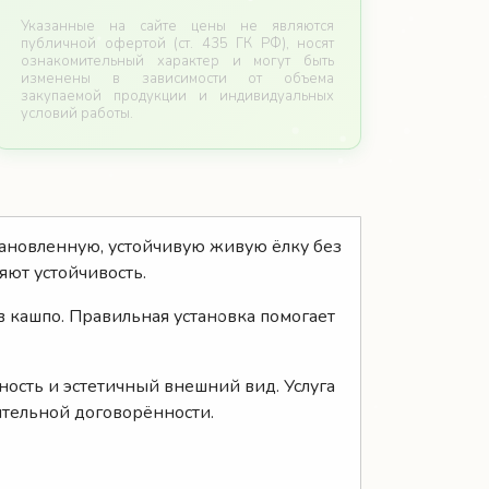
Указанные на сайте цены не являются
публичной офертой (ст. 435 ГК РФ), носят
ознакомительный характер и могут быть
изменены в зависимости от объема
закупаемой продукции и индивидуальных
условий работы.
становленную, устойчивую живую ёлку без
ют устойчивость.
в кашпо. Правильная установка помогает
ность и эстетичный внешний вид. Услуга
ительной договорённости.