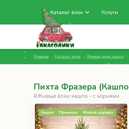
Каталог ёлок
Услуги
Главная
Каталог ёлок
Живые ёлки кашпо
Пихта Фразера (Кашпо
#Живые ёлки кашпо - с корнями
Акция
Премиум
Живое дерево