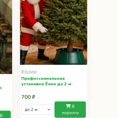
#Услуги
Профессиональная
установка Ёлки до 2 м
о
700 ₽
В
корзину
В