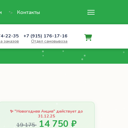
и
Контакты
">
74-22-35
+7 (915) 176-17-16
а заказов
Отдел самовывоза
✨ "Новогодняя Акция" действует до
31.12.25
14 750 ₽
19 175