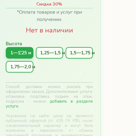
Скидка 30%
*Оплата товаров и услуг при
получении.
Нет в наличии
Высота
1—1,25 м
1,25—1,5 м
1,5—1,75 м
1,75—2,0 м
Способ доставки можно указать при
оформлении заказа. Дополнительные услуги:
установка, подставка, подьем на этаж,
подрезка - можно
добавить в разделе
услуги
.
Указанные на сайте цены не являются
публичной офертой (ст. 435 ГК РФ), носят
ознакомительный характер и могут быть
изменены в зависимости от объема
закупаемой продукции и индивидуальных