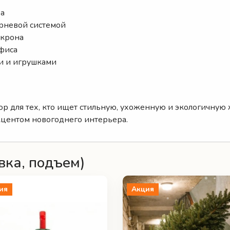
ра
орневой системой
 крона
офиса
и и игрушками
р для тех, кто ищет стильную, ухоженную и экологичну
кцентом новогоднего интерьера.
вка, подъем)
ия
Акция