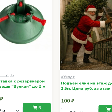
ессуары
#Услуги
тавка с резервуаром
Подъем ёлки на этаж д
воды "Вулкан" до 2 м
2.5м. Цена руб. за этаж
 ₽
100 ₽
В