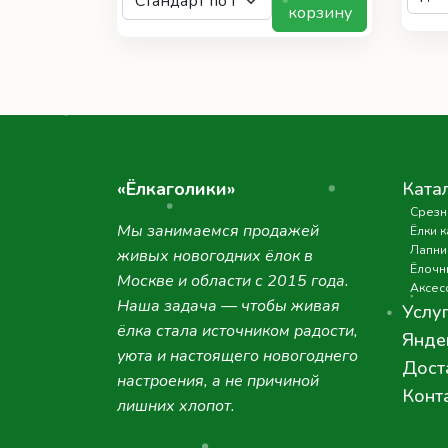
корзину
«Ёлкаголики»
Ката
Срезн
Мы занимаемся продажей
Ёлки 
Лапни
живых новогодних ёлок в
Ёлочн
Москве и области с 2015 года.
Аксес
Наша задача — чтобы живая
Услу
ёлка стала источником радости,
Янде
уюта и настоящего новогоднего
Дост
настроения, а не причиной
Конт
лишних хлопот.