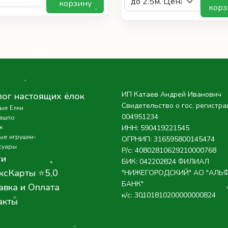
корзину
корз
ИП Катаев Андрей Иванович
лог настоящих ёлок
Свидетельство о гос. регистра
ые Елки
004951234
кашпо
к
ИНН: 590419221545
ые игрушки
ОГРНИП: 316595800145474
суары
Р/с: 40802810629210000768
ги
БИК: 042202824 ФИЛИАЛ
ксКарты ⭐5,0
"НИЖЕГОРОДСКИЙ" АО "АЛЬ
БАНК"
авка и Оплата
к/с: 30101810200000000824
акты