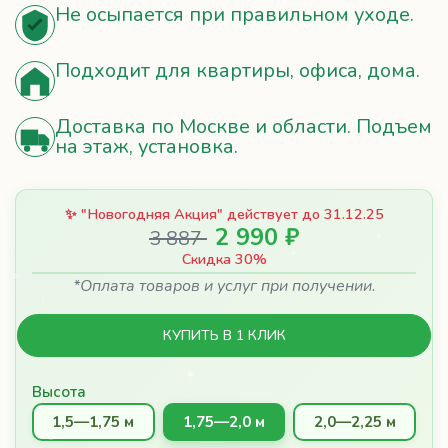
Доставка по Москве и области. Подъем
на этаж, установка.
✨ "Новогодняя Акция" действует до 31.12.25
2 990 ₽
3 887
Скидка 30%
*Оплата товаров и услуг при получении.
КУПИТЬ В 1 КЛИК
Высота
1,5—1,75 м
1,75—2,0 м
2,0—2,25 м
2,25—2,5 м
2,5—2,75 м
2,75—3,0 м
3,0—3,5 м
3,5—5,0 м