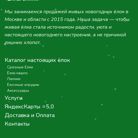
настоящего новогоднего настроения, а не причиной
лишних хлопот.
Каталог настоящих ёлок
Срезные Елки
Ёлки кашпо
Лапник
Ёлочные игрушки
Аксессуары
Услуги
ЯндексКарты ⭐5,0
Доставка и Оплата
Контакты
ИП Катаев Андрей Иванович
Свидетельство о гос. регистрации: 59 004951234
ИНН: 590419221545
ОГРНИП: 316595800145474
Р/с: 40802810629210000768