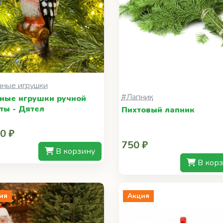
чные игрушки
#Лапник
ные игрушки ручной
ты - Дятел
Пихтовый лапник
0 ₽
750 ₽
В корзину
В кор
ия
Акция