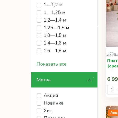
1—1,2 м
1—1,25 м
1,2—1,4 м
1,25—1,5 м
1,0—1,5 м
1,4—1,6 м
1,6—1,8 м
#Сре
Пихт
Показать все
(сре
6 99
Метка
Акция
Новинка
Хит
Акц