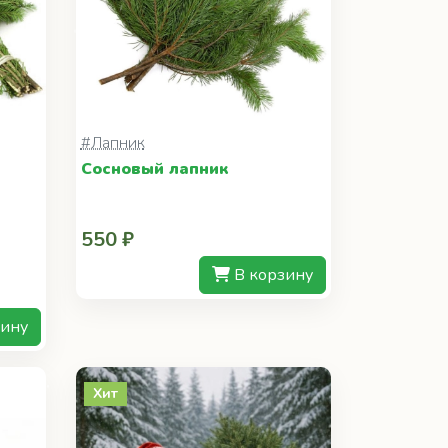
#Лапник
Сосновый лапник
550 ₽
В корзину
зину
Хит