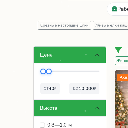
Раб
Срезные настоящие Елки
Живые ёлки кашп
Цена
Живо
Акц
40
10 000
ОТ
₽
ДО
₽
Высота
0,8—1,0 м