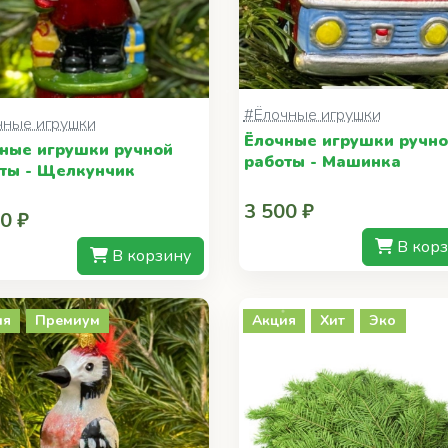
#Ёлочные игрушки
чные игрушки
Ёлочные игрушки ручн
ные игрушки ручной
работы - Машинка
ты - Щелкунчик
3 500 ₽
0 ₽
В кор
В корзину
ия
Премиум
Акция
Хит
Эко