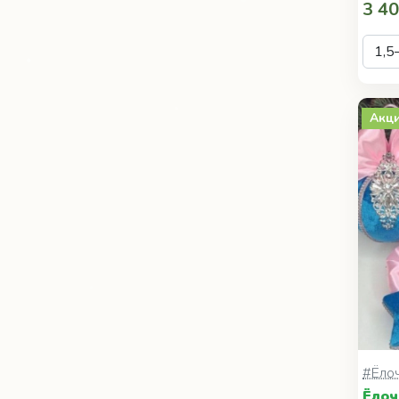
3 40
Акц
#Ёло
Ёлоч