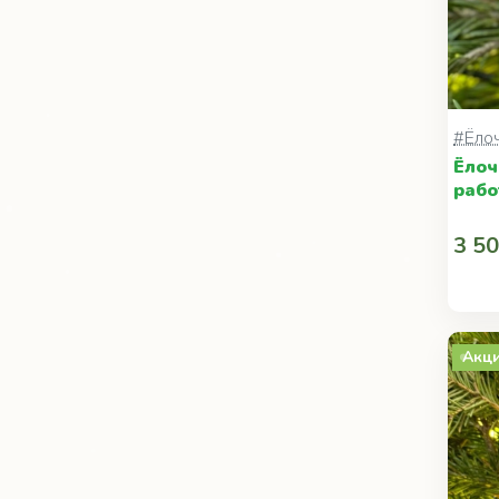
#Ёло
Ёлоч
рабо
3 50
Акц