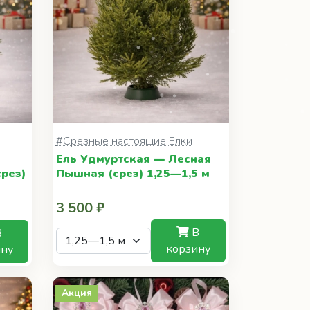
#Срезные настоящие Елки
Ель Удмуртская — Лесная
рез)
Пышная (срез) 1,25—1,5 м
3 500 ₽
В
В
корзину
ину
Акция