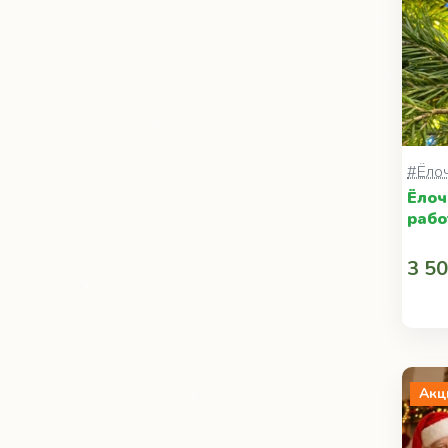
#Ёло
Ёлоч
рабо
3 50
Акц