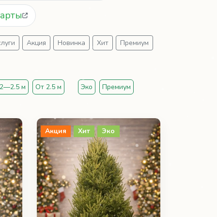
Карты
слуги
Акция
Новинка
Хит
Премиум
2—2.5 м
От 2.5 м
Эко
Премиум
Акция
Хит
Эко