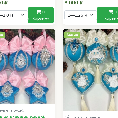
0 ₽
8 000 ₽
В
В
корзину
корзи
ия
Акция
чные игрушки
ные игрушки ручной
#Ёлочные игрушки