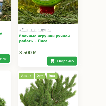
#Ёлочные игрушки
ой
Ёлочные игрушки ручной
работы - Лиса
3 500 ₽
зину
В корзину
Акция
Хит
Эко