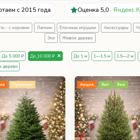
отаем с 2015 года
Оценка 5,0
· Яндекс 
о - с корнями
Лапник
Ёлочные игрушки
Аксессуары
У
Эко
Живое дерево
До 5 000 ₽
До 10 000 ₽
До 1 м
1—1.5 м
1.5—2 м
е дерево
ия
Премиум
Акция
Хит
Эко