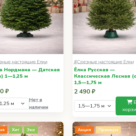
зные настоящие Елки
#Срезные настоящие Елки
а Нордмана — Датская
Ёлка Русская —
з) 1—1,25 м
Классическая Лесная (с
1,5—1,75 м
0 ₽
2 490 ₽
Нет в
наличии
корз
ия
Хит
Эко
Акция
Премиум