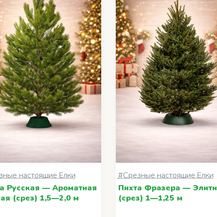
зные настоящие Елки
#Срезные настоящие Елки
а Русская — Ароматная
Пихта Фразера — Элит
ая (срез) 1,5—2,0 м
(срез) 1—1,25 м