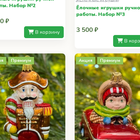
ты. Набор №2
Ёлочные игрушки ручн
работы. Набор №3
0 ₽
3 500 ₽
В корзину
В кор
ия
Премиум
Акция
Премиум