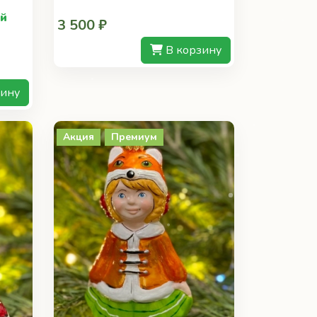
ой
3 500 ₽
В корзину
зину
Акция
Премиум