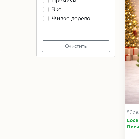
Премиум
Эко
Живое дерево
Очистить
#Сре
Сосн
Лесн