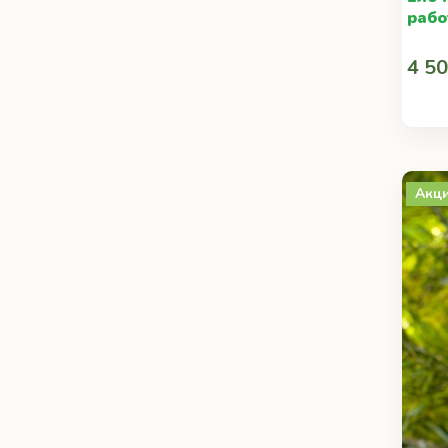
рабо
4 50
Акц